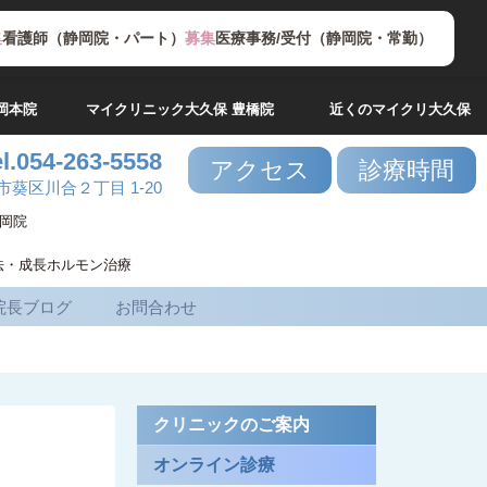
集
看護師（静岡院・パート）
募集
医療事務/受付（静岡院・常勤）
岡本院
マイクリニック大久保 豊橋院
近くのマイクリ大久保
el.054-263-5558
アクセス
診療時間
葵区川合２丁目 1-20
岡院
タ療法・成長ホルモン治療
院長ブログ
お問合わせ
クリニックのご案内
オンライン診療