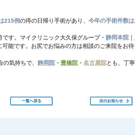
は215例
の痔の日帰り手術があり、
今年の手術件数は2
ヵ月です。マイクリニック大久保グループ・
静岡本院
｜
に可能です。お尻でお悩みの方は相談のご来院をお待
会の気持ちで、
静岡院
・
豊橋院
・
名古屋院
とも、丁寧
一覧へ戻る
次のお知らせ