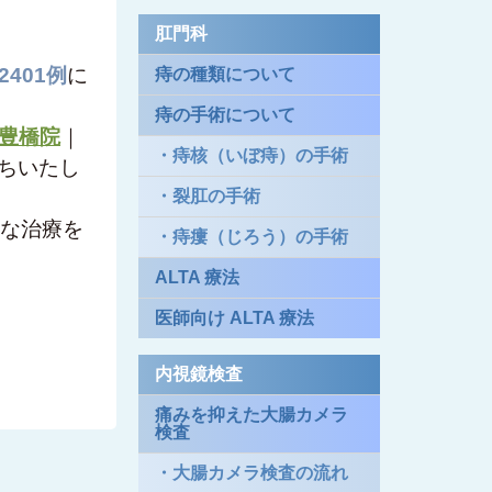
肛門科
401例
に
痔の種類について
痔の手術について
豊橋院
｜
・痔核（いぼ痔）の手術
ちいたし
・裂肛の手術
な治療を
・痔瘻（じろう）の手術
ALTA 療法
医師向け ALTA 療法
内視鏡検査
痛みを抑えた大腸カメラ
検査
・大腸カメラ検査の流れ