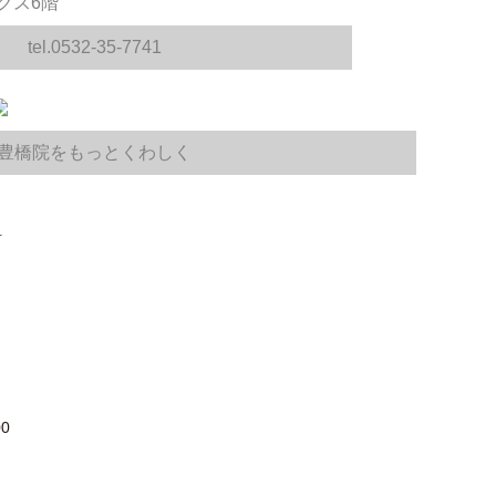
クス6階
tel.0532-35-7741
豊橋院をもっとくわしく
科
0