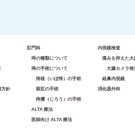
肛門科
内視鏡検査
痔の種類について
痛みを抑えた大
せ
痔の手術について
大腸カメラ検
痔核（いぼ痔）の手術
経鼻内視鏡
護方針
裂肛の手術
消化器外科
痔瘻（じろう）の手術
ALTA 療法
医師向け ALTA 療法