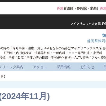
募集
看護師（静岡院・常勤）
募
マイクリニック大久保 静
t
静岡県静岡市
岡の痔の日帰り手術・治療、おしりやおなかの悩みはマイクリニック大久保 静
肛門科・内視鏡検査・消化器外科・一般内科・エコー専門外来・小児科
・痔核 / 裂肛 / 痔瘻の痔の日帰り手術(硬化療法)・ALTA 療法 / アル
クリニック案内
アクセス
採用情報
お知らせ
月)
024年11月)