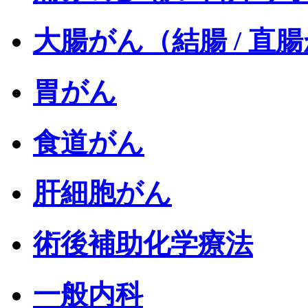
大腸がん（結腸 / 直
胃がん
食道がん
肝細胞がん
術後補助化学療法
一般内科