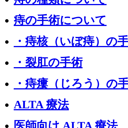
痔の手術について
・痔核（いぼ痔）の
・裂肛の手術
・痔瘻（じろう）の
ALTA 療法
医師向け ALTA 療法