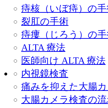
痔核（いぼ痔）の手
裂肛の手術
痔瘻（じろう）の手
ALTA 療法
医師向け ALTA 療法
内視鏡検査
痛みを抑えた大腸カ
大腸カメラ検査の流