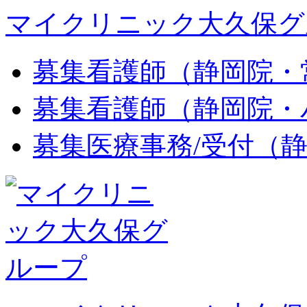
マイクリニック大久保グ
募集
看護師（静岡院・
募集
看護師（静岡院・
募集
医療事務/受付（