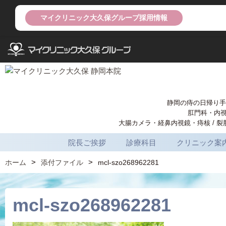
マイクリニック大久保グループ採用情報
静岡の痔の日帰り手
肛門科・内
大腸カメラ・経鼻内視鏡・痔核 / 裂肛
院長ご挨拶
診療科目
クリニック案
ホーム
添付ファイル
mcl-szo268962281
mcl-szo268962281