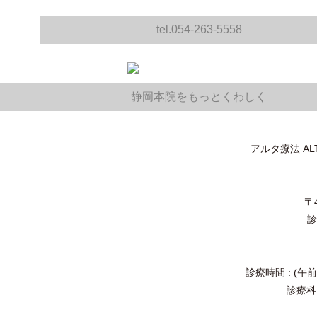
tel.054-263-5558
静岡本院をもっとくわしく
アルタ療法 A
〒
診
診療時間 : (午前
診療科