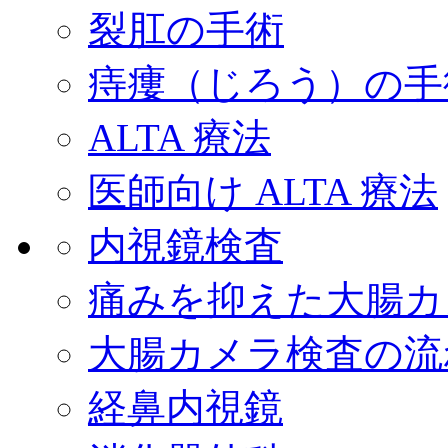
裂肛の手術
痔瘻（じろう）の手
ALTA 療法
医師向け ALTA 療法
内視鏡検査
痛みを抑えた大腸カ
大腸カメラ検査の流
経鼻内視鏡