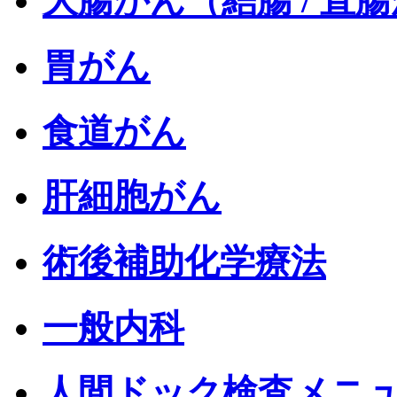
大腸がん（結腸 / 直
胃がん
食道がん
肝細胞がん
術後補助化学療法
一般内科
人間ドック検査メニ