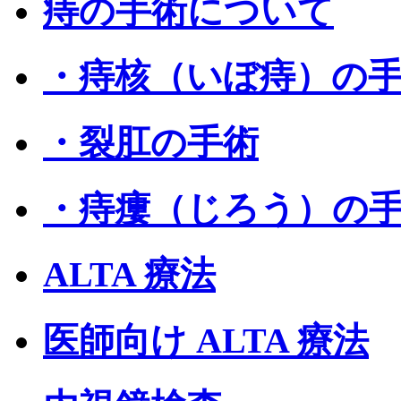
痔の手術について
・痔核（いぼ痔）の
・裂肛の手術
・痔瘻（じろう）の
ALTA 療法
医師向け ALTA 療法