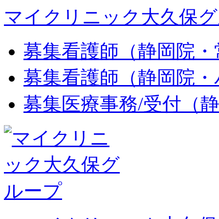
マイクリニック大久保グ
募集
看護師（静岡院・
募集
看護師（静岡院・
募集
医療事務/受付（