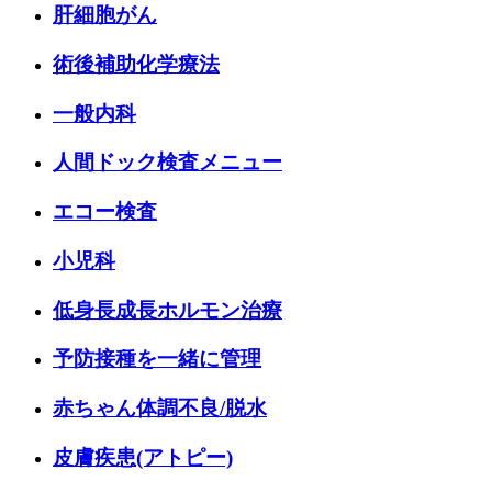
肝細胞がん
術後補助化学療法
一般内科
人間ドック検査メニュー
エコー検査
小児科
低身長成長ホルモン治療
予防接種を一緒に管理
赤ちゃん体調不良/脱水
皮膚疾患(アトピー)