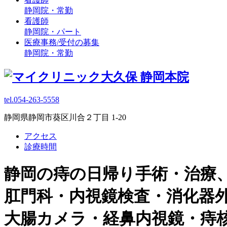
静岡院・常勤
看護師
静岡院・パート
医療事務/受付の募集
静岡院・常勤
tel.054-263-5558
静岡県静岡市葵区川合２丁目 1-20
アクセス
診療時間
静岡の痔の日帰り手術・治療
肛門科・内視鏡検査・消化器
大腸カメラ・経鼻内視鏡・痔核 / 