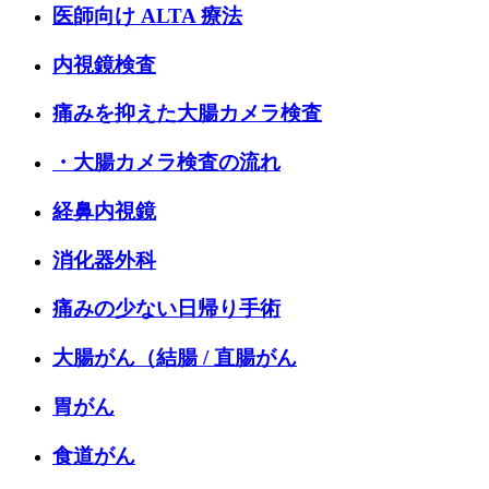
医師向け ALTA 療法
内視鏡検査
痛みを抑えた大腸カメラ検査
・大腸カメラ検査の流れ
経鼻内視鏡
消化器外科
痛みの少ない日帰り手術
大腸がん（結腸 / 直腸がん
胃がん
食道がん