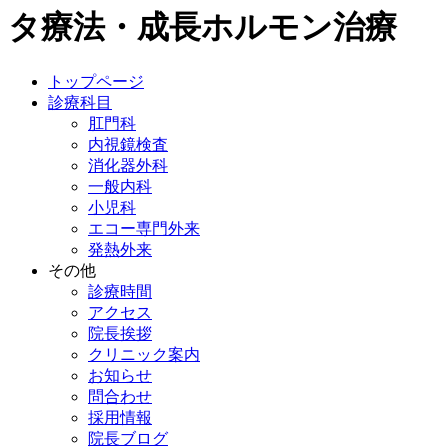
タ療法・成長ホルモン治療
トップページ
診療科目
肛門科
内視鏡検査
消化器外科
一般内科
小児科
エコー専門外来
発熱外来
その他
診療時間
アクセス
院長挨拶
クリニック案内
お知らせ
問合わせ
採用情報
院長ブログ