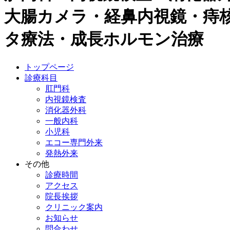
大腸カメラ・経鼻内視鏡・痔核 / 
タ療法・成長ホルモン治療
トップページ
診療科目
肛門科
内視鏡検査
消化器外科
一般内科
小児科
エコー専門外来
発熱外来
その他
診療時間
アクセス
院長挨拶
クリニック案内
お知らせ
問合わせ