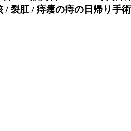
裂肛 / 痔瘻の痔の日帰り手術(硬