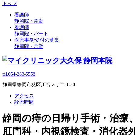
トップ
看護師
静岡院・常勤
看護師
静岡院・パート
医療事務/受付の募集
静岡院・常勤
tel.054-263-5558
静岡県静岡市葵区川合２丁目 1-20
アクセス
診療時間
静岡の痔の日帰り手術・治療
肛門科・内視鏡検査・消化器