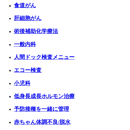
食道がん
肝細胞がん
術後補助化学療法
一般内科
人間ドック検査メニュー
エコー検査
小児科
低身長成長ホルモン治療
予防接種を一緒に管理
赤ちゃん体調不良/脱水