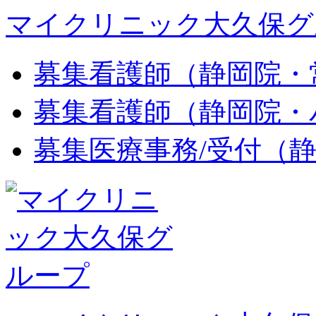
マイクリニック大久保グ
募集
看護師（静岡院・
募集
看護師（静岡院・
募集
医療事務/受付（