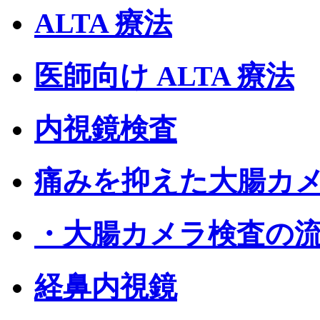
ALTA 療法
医師向け ALTA 療法
内視鏡検査
痛みを抑えた大腸カ
・大腸カメラ検査の
経鼻内視鏡