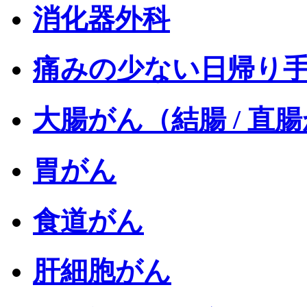
消化器外科
痛みの少ない日帰り
大腸がん（結腸 / 直
胃がん
食道がん
肝細胞がん