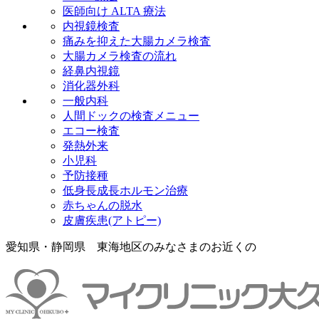
医師向け ALTA 療法
内視鏡検査
痛みを抑えた大腸カメラ検査
大腸カメラ検査の流れ
経鼻内視鏡
消化器外科
一般内科
人間ドックの検査メニュー
エコー検査
発熱外来
小児科
予防接種
低身長成長ホルモン治療
赤ちゃんの脱水
皮膚疾患(アトピー)
愛知県・静岡県 東海地区のみなさまのお近くの