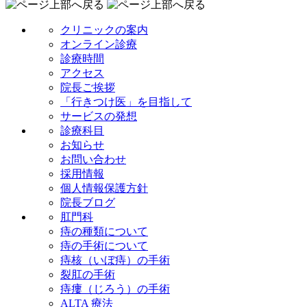
クリニックの案内
オンライン診療
診療時間
アクセス
院長ご挨拶
「行きつけ医」を目指して
サービスの発想
診療科目
お知らせ
お問い合わせ
採用情報
個人情報保護方針
院長ブログ
肛門科
痔の種類について
痔の手術について
痔核（いぼ痔）の手術
裂肛の手術
痔瘻（じろう）の手術
ALTA 療法