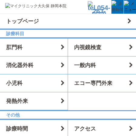
トップページ
採用情報
看護師
看護師
医療事務/受付の募
静岡院・常勤
静岡院・パート
静岡院・常勤
トップ
診療科目
colon231
肛門科
内視鏡検査
消化器外科
一般内科
愛知県・静岡県 東海地区のみなさまのお近
くの
小児科
エコー専門外来
発熱外来
その他
診療時間
アクセス