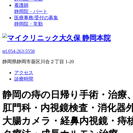
看護師
静岡院・パート
医療事務/受付の募集
静岡院・常勤
tel.054-263-5558
静岡県静岡市葵区川合２丁目 1-20
アクセス
診療時間
静岡の痔の日帰り手術・治療
肛門科・内視鏡検査・消化器
大腸カメラ・経鼻内視鏡・痔核 / 