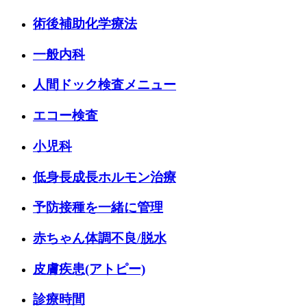
術後補助化学療法
一般内科
人間ドック検査メニュー
エコー検査
小児科
低身長成長ホルモン治療
予防接種を一緒に管理
赤ちゃん体調不良/脱水
皮膚疾患(アトピー)
診療時間