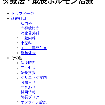
タ療法・成長ホルモン治療
トップページ
診療科目
肛門科
内視鏡検査
消化器外科
一般内科
小児科
エコー専門外来
発熱外来
その他
診療時間
アクセス
院長挨拶
クリニック案内
お知らせ
問合わせ
採用情報
院長ブログ
オンライン診療