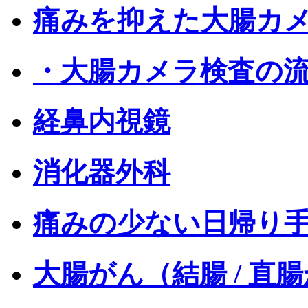
痛みを抑えた大腸カ
・大腸カメラ検査の
経鼻内視鏡
消化器外科
痛みの少ない日帰り
大腸がん（結腸 / 直