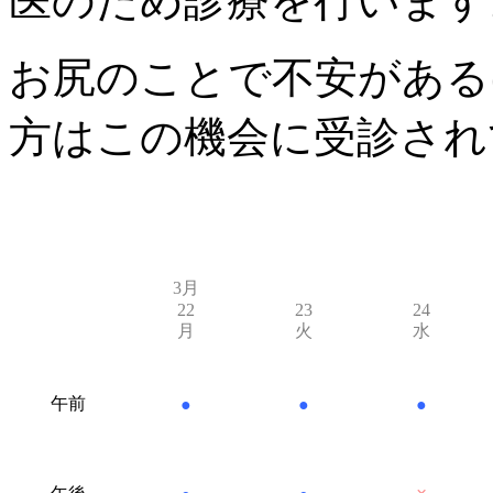
医のため診療を行います
お尻のことで不安がある
方はこの機会に受診され
3月
22
23
24
月
火
水
午前
●
●
●