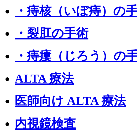
・痔核（いぼ痔）の
・裂肛の手術
・痔瘻（じろう）の
ALTA 療法
医師向け ALTA 療法
内視鏡検査