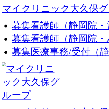
マイクリニック大久保グ
募集
看護師（静岡院・
募集
看護師（静岡院・
募集
医療事務/受付（