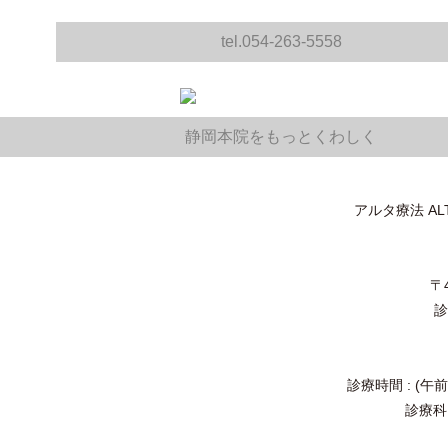
tel.054-263-5558
静岡本院をもっとくわしく
アルタ療法 A
〒
診
診療時間 : (午前
診療科