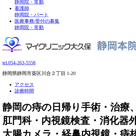
静岡院・常勤
看護師
静岡院・パート
医療事務/受付の募集
静岡院・常勤
tel.054-263-5558
静岡県静岡市葵区川合２丁目 1-20
アクセス
診療時間
静岡の痔の日帰り手術・治療
肛門科・内視鏡検査・消化器
大腸カメラ・経鼻内視鏡・痔核 / 