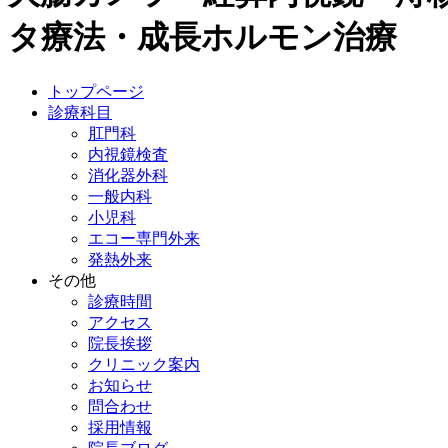
タ療法・成長ホルモン治療
トップページ
診療科目
肛門科
内視鏡検査
消化器外科
一般内科
小児科
エコー専門外来
発熱外来
その他
診療時間
アクセス
院長挨拶
クリニック案内
お知らせ
問合わせ
採用情報