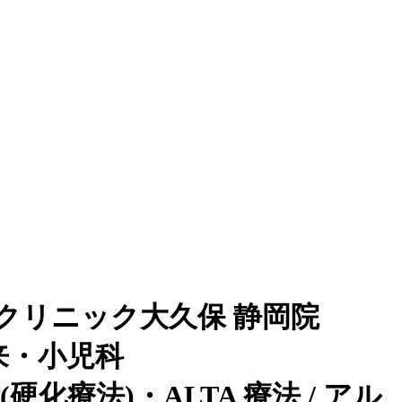
クリニック大久保 静岡院
来・小児科
化療法)・ALTA 療法 / アル