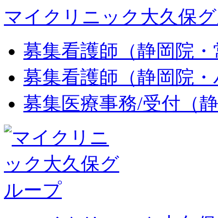
マイクリニック大久保グ
募集
看護師（静岡院・
募集
看護師（静岡院・
募集
医療事務/受付（