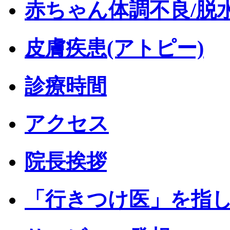
赤ちゃん体調不良/脱
皮膚疾患(アトピー)
診療時間
アクセス
院長挨拶
「行きつけ医」を指