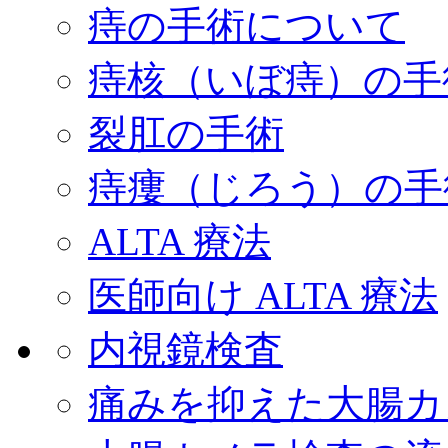
痔の手術について
痔核（いぼ痔）の手
裂肛の手術
痔瘻（じろう）の手
ALTA 療法
医師向け ALTA 療法
内視鏡検査
痛みを抑えた大腸カ