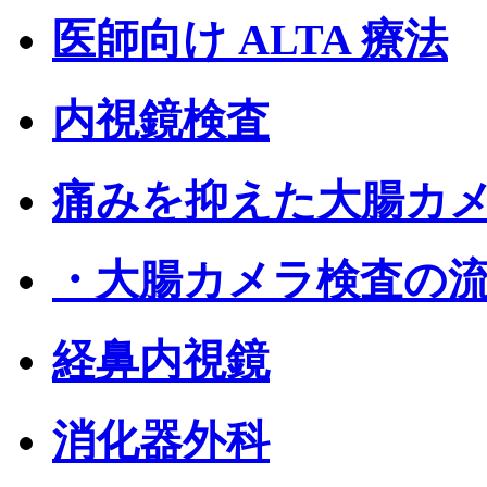
医師向け ALTA 療法
内視鏡検査
痛みを抑えた大腸カ
・大腸カメラ検査の
経鼻内視鏡
消化器外科