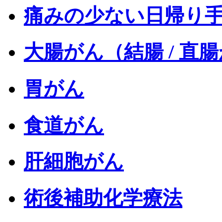
痛みの少ない日帰り
大腸がん（結腸 / 直
胃がん
食道がん
肝細胞がん
術後補助化学療法