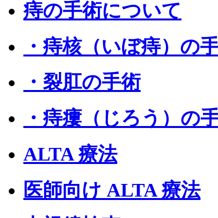
痔の手術について
・痔核（いぼ痔）の
・裂肛の手術
・痔瘻（じろう）の
ALTA 療法
医師向け ALTA 療法