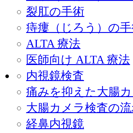
裂肛の手術
痔瘻（じろう）の手
ALTA 療法
医師向け ALTA 療法
内視鏡検査
痛みを抑えた大腸カ
大腸カメラ検査の流
経鼻内視鏡