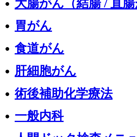
大腸がん（結腸 / 直
胃がん
食道がん
肝細胞がん
術後補助化学療法
一般内科